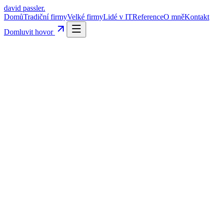
david passler
.
Domů
Tradiční firmy
Velké firmy
Lidé v IT
Reference
O mně
Kontakt
Domluvit hovor
Most mezi byznysem a vývojem -
když projekt drhne, protož
Návrhová rozhodnutí, která vydrží -
když je potřeba navrhno
Vedení vývojového týmu -
když máte projekt, ale chybí někd