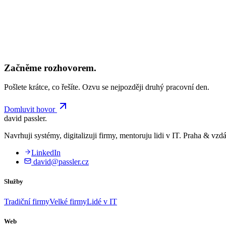
„
Jiří Křivánek
PMO Lead, Air Bank a.s.
Všechny reference
Začněme rozhovorem.
Pošlete krátce, co řešíte. Ozvu se nejpozději druhý pracovní den.
Domluvit hovor
david passler
.
Navrhuji systémy, digitalizuji firmy, mentoruju lidi v IT. Praha & vzd
LinkedIn
david@passler.cz
Služby
Tradiční firmy
Velké firmy
Lidé v IT
Web